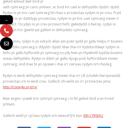
gwlad wneud siwr bod yr
iaith cymraeg yn cario ymlaen, ac bod e’n cael ei defnyddio dydd i dydd.
Rydyn ni yn trio cael cymraeg fel rhan o prosiectau rydym ni yn creu. Pryd
rhydyn ni yn datblygu prosiectau, rydym ni yn trio cael cymraeg mewn i’r
←
prosiect. Os ydyn ni yn creu prosiect hefo gwledydd o Ewrop, rydyn ni
hefyd yn trio gweld sut gallem ni defnyddio cymraeg.
Fel busnes, rydyn ni yn edrych allan am pobl sydd yn gallu helpu i’r busnes
defnyddio cymraeg o ddydd i dydd. Mae rhai o’r hyddorddwyr rydym ni
hefo yn gallu hyfforddi yn cymraeg os ydy hwn yn rhywbeth bydda busens
eisiau defnyddio. Rydyn ni ddim yn gallu dysgu pob hyfforddiant mewn
cymraeg, ond mae fe yn opsiwn i rhai o’r cwrsiau rydym ni’n rhedeg.
Rydyn ni wedi defnyddio cymraeg mewn rhai o’r UE (Undeb Ewropeaidd)
prosiectau o’n ni wedi creu. Gallech chi weld un o’r prosiectau yma:
http://cope4u.org/cy/
Mae angen i pawb trio cymryd cymraeg, i ni fel gwlad dod a un troed
ymlaen.
Gallech weld yr cyrsiau rydym ni’n wneud fy’n hyn:
EIN CYRSIAU